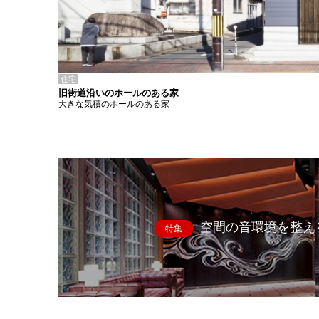
住宅
旧街道沿いのホールのある家
大きな気積のホールのある家
空間の音環境を整え
特集