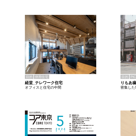
目的
併用住宅
目的
PI
経堂_テレワーク住宅
りもあ
オフィスと住宅の中間
密集した