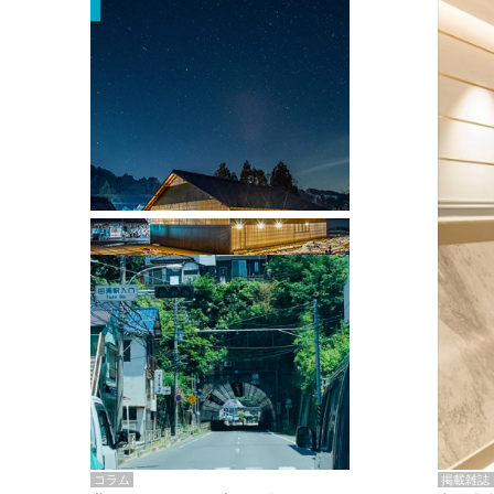
掲載雑誌・書籍
『街歩き研修「アールデコとモダニズ
ム、和風バロック」』のレポート記事が
掲載
掲載雑誌
コラム