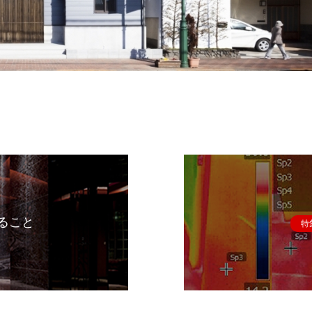
ること
特