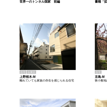
書籍「
世界一のトンネル国家 前編
住宅
台東区
住宅
上野桜木-M
京島-M
離れていても家族の存在を感じられる住宅
狭小敷地