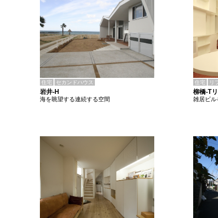
住宅
セカンドハウス
住宅
リ
岩井-H
柳橋-T
海を眺望する連続する空間
雑居ビル