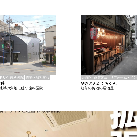
CK UP
歯科医院
医療・福祉施設
台東区
商業施設
リフォーム・イン
歯科
やきとんたくちゃん
地域の角地に建つ歯科医院
浅草の路地の居酒屋