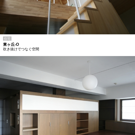
住宅
東ヶ丘-O
吹き抜けでつなぐ空間