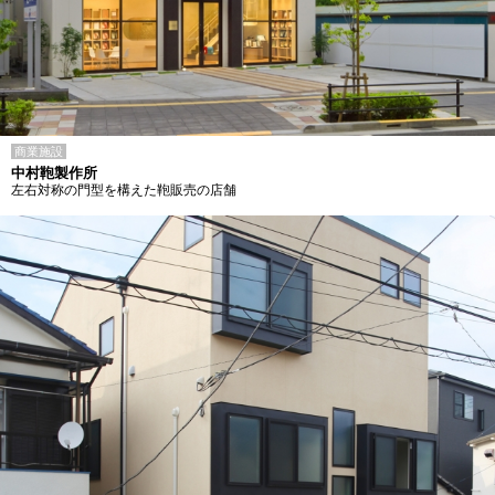
商業施設
中村鞄製作所
左右対称の門型を構えた鞄販売の店舗