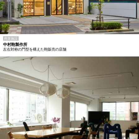
商業施設
中村鞄製作所
左右対称の門型を構えた鞄販売の店舗