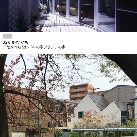
住宅
ねりま-ひぐち
日陰を作らない「への字プラン」の家