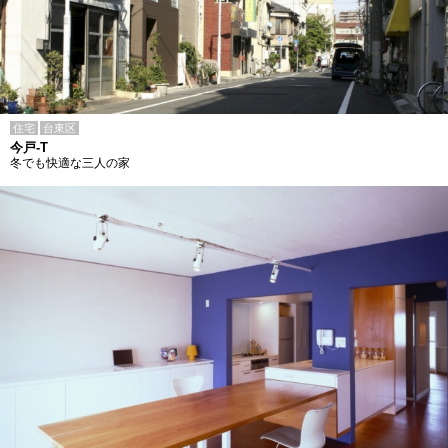
住宅
台東区
今戸-T
冬でも快適な三人の家