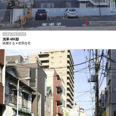
台東区
集合住宅
浅草-MK邸
積層する４世帯住宅