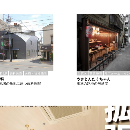
CK UP
歯科医院
医療・福祉施設
台東区
商業施設
リフォーム・イン
歯科
やきとんたくちゃん
地域の角地に建つ歯科医院
浅草の路地の居酒屋