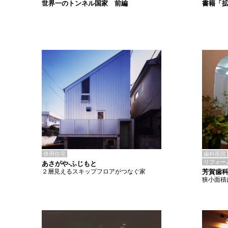
書籍「
世界一のトンネル国家 前編
併用住宅
歯科医院
リフォー
あさがや-ふじもと
２層見えるスキップフロアがつなぐ家
芳賀歯
狭小面積