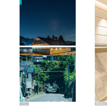
掲載雑誌・書籍
『街歩き研修「アールデコとモダニズ
ム、和風バロック」』のレポート記事が
掲載
掲載雑誌
コラム