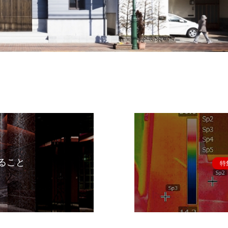
ること
特