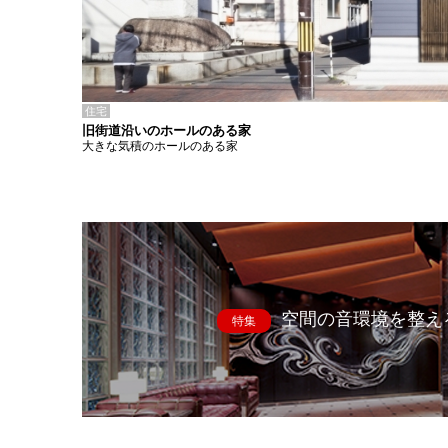
住宅
旧街道沿いのホールのある家
大きな気積のホールのある家
空間の音環境を整え
特集