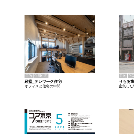
目的
併用住宅
目的
PI
経堂_テレワーク住宅
りもあ
オフィスと住宅の中間
密集した