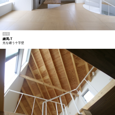
住宅
練馬-T
光を纏う十字壁