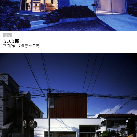
住宅
ミスミ邸
平面的に７角形の住宅