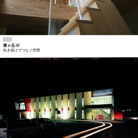
住宅
東ヶ丘-O
吹き抜けでつなぐ空間