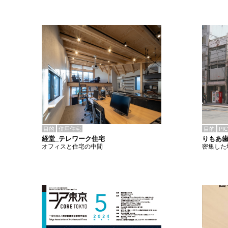
目的
併用住宅
目的
PI
経堂_テレワーク住宅
りもあ
オフィスと住宅の中間
密集した