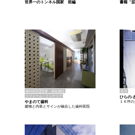
書籍「
世界一のトンネル国家 前編
歯科医院
医療・福祉施設
住宅
リフォーム・インテリア
ひらの-
やまのて歯科
１６坪の
建物と内装とサインが融合した歯科医院