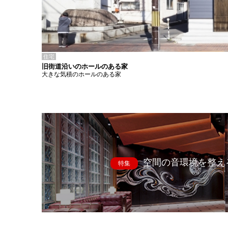
住宅
旧街道沿いのホールのある家
大きな気積のホールのある家
空間の音環境を整え
特集