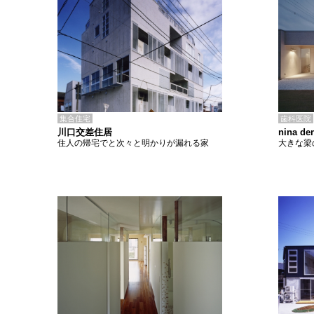
集合住宅
歯科医院
川口交差住居
nina den
住人の帰宅でと次々と明かりが漏れる家
大きな梁