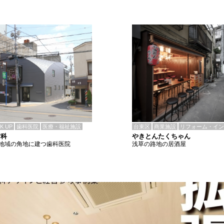
CK UP
歯科医院
医療・福祉施設
台東区
商業施設
リフォーム・イン
歯科
やきとんたくちゃん
地域の角地に建つ歯科医院
浅草の路地の居酒屋