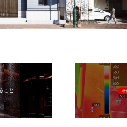
ること
特