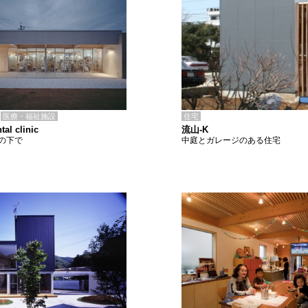
住宅
医療・福祉施設
流山-K
tal clinic
中庭とガレージのある住宅
の下で