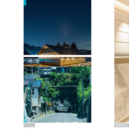
掲載雑誌・書籍
『街歩き研修「アールデコとモダニズ
ム、和風バロック」』のレポート記事が
掲載
掲載雑誌
コラム