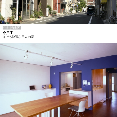
住宅
台東区
今戸-T
冬でも快適な三人の家