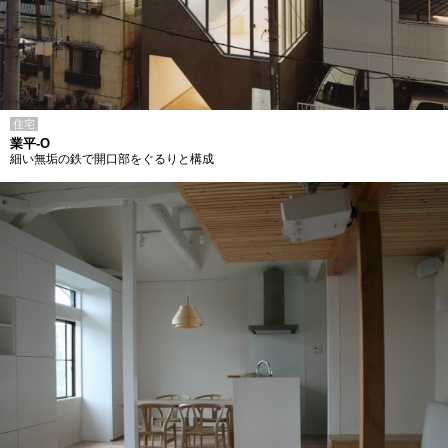
住宅
業平-O
細い無垢の鉄で開口部をぐるりと構成