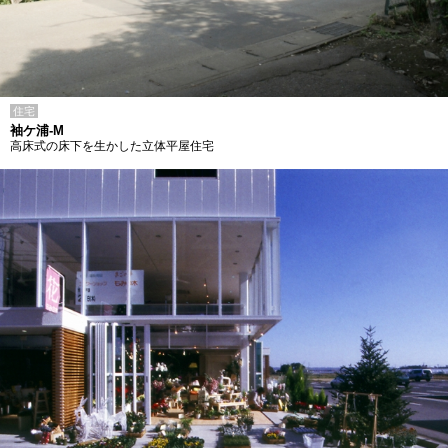
住宅
袖ケ浦-M
高床式の床下を生かした立体平屋住宅