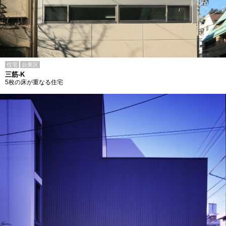
住宅
台東区
三筋-K
5枚の床が重なる住宅