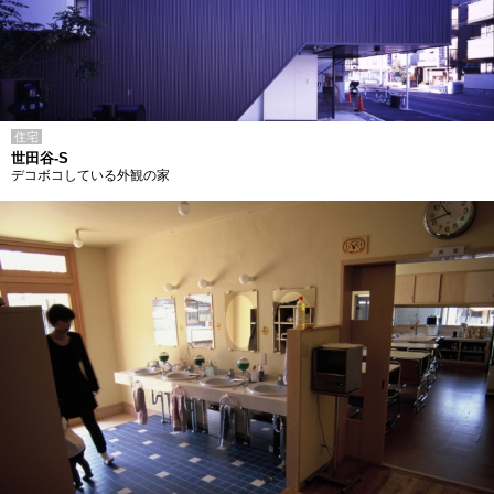
住宅
世田谷-S
デコボコしている外観の家