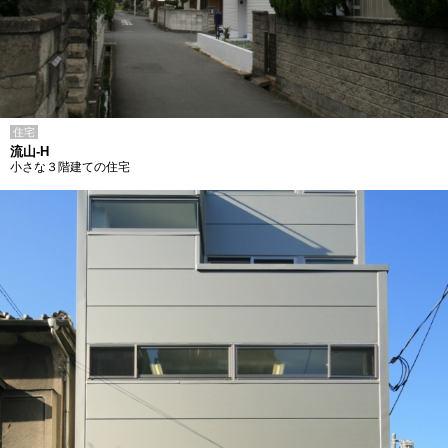
住宅
流山-H
小さな３階建ての住宅