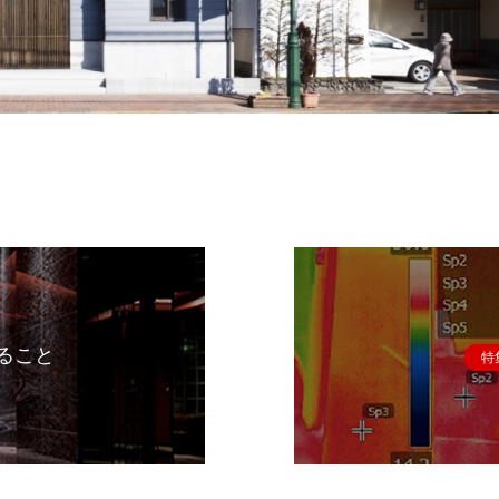
ること
特