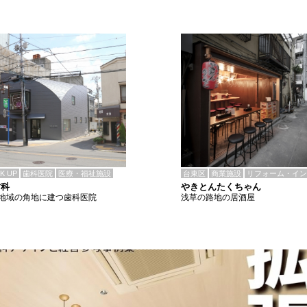
CK UP
歯科医院
医療・福祉施設
台東区
商業施設
リフォーム・イン
歯科
やきとんたくちゃん
地域の角地に建つ歯科医院
浅草の路地の居酒屋