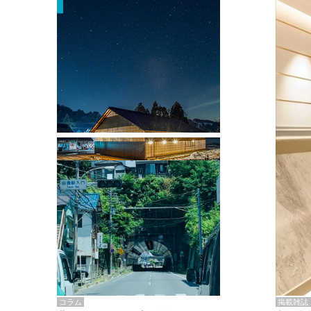
掲載雑誌・書籍
『街歩き研修「アールデコとモダニズ
ム、和風バロック」』のレポート記事が
掲載
掲載雑誌
コラム