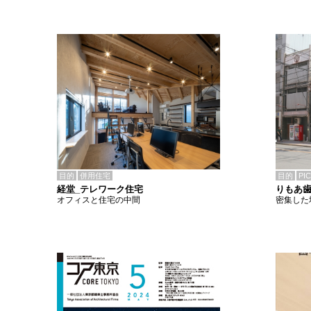
目的
併用住宅
目的
PI
経堂_テレワーク住宅
りもあ
オフィスと住宅の中間
密集した