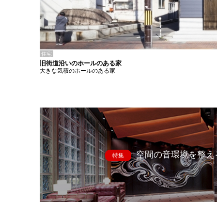
住宅
旧街道沿いのホールのある家
大きな気積のホールのある家
空間の音環境を整え
特集