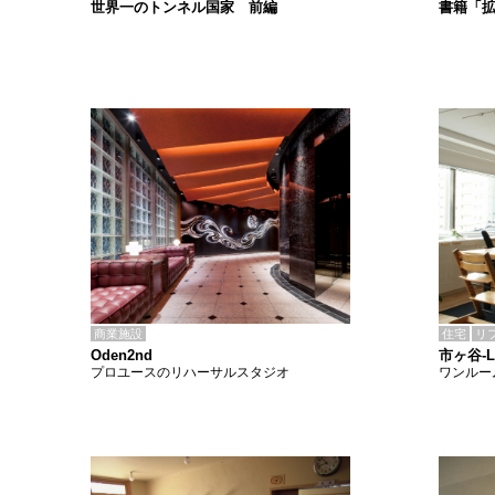
書籍「
世界一のトンネル国家 前編
商業施設
住宅
リ
Oden2nd
市ヶ谷-
プロユースのリハーサルスタジオ
ワンルー