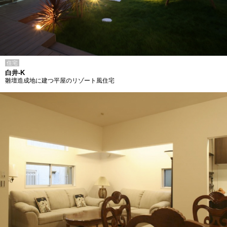
住宅
白井-K
雛壇造成地に建つ平屋のリゾート風住宅