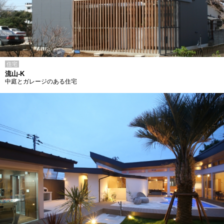
住宅
流山-K
中庭とガレージのある住宅