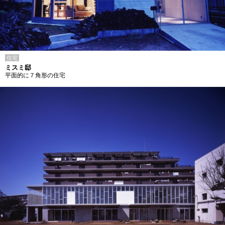
住宅
ミスミ邸
平面的に７角形の住宅