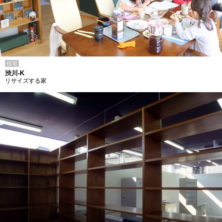
住宅
渋川-K
リサイズする家