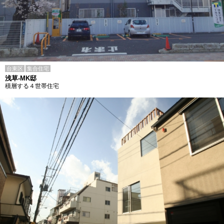
台東区
集合住宅
浅草-MK邸
積層する４世帯住宅