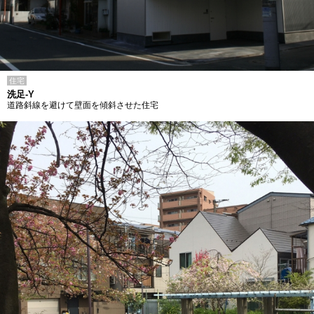
住宅
洗足-Y
道路斜線を避けて壁面を傾斜させた住宅