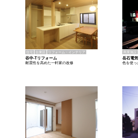
住宅
台東区
リフォーム・インテリア
商業施設
谷中-Tリフォーム
岳石電
耐震性を高めた一軒家の改修
色を使っ