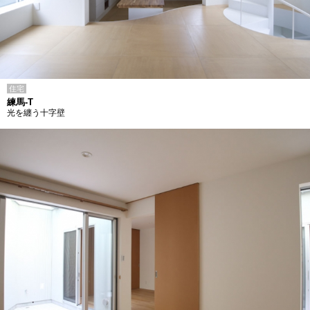
住宅
練馬-T
光を纏う十字壁