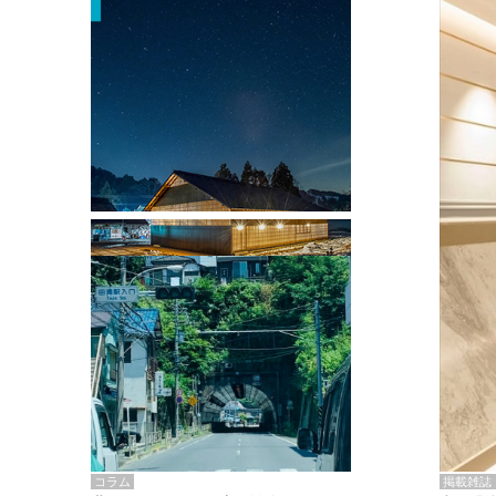
掲載雑誌・書籍
『街歩き研修「アールデコとモダニズ
ム、和風バロック」』のレポート記事が
掲載
掲載雑誌
コラム