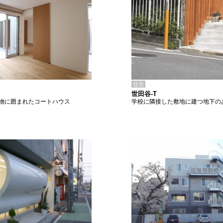
住宅
世田谷-T
学校に隣接した敷地に建つ地下の
物に囲まれたコートハウス