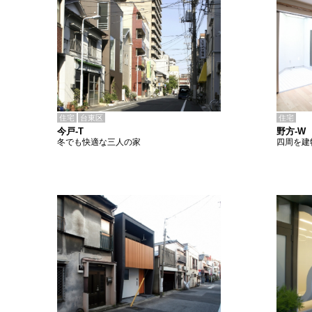
住宅
台東区
住宅
今戸-T
野方-W
冬でも快適な三人の家
四周を建