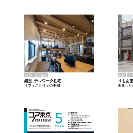
目的
併用住宅
目的
PI
経堂_テレワーク住宅
りもあ
オフィスと住宅の中間
密集した