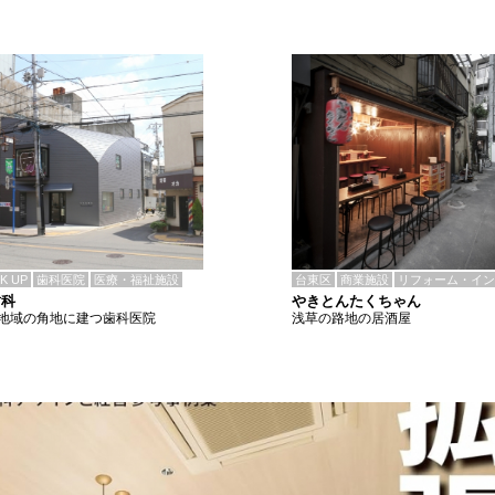
CK UP
歯科医院
医療・福祉施設
台東区
商業施設
リフォーム・イン
歯科
やきとんたくちゃん
地域の角地に建つ歯科医院
浅草の路地の居酒屋