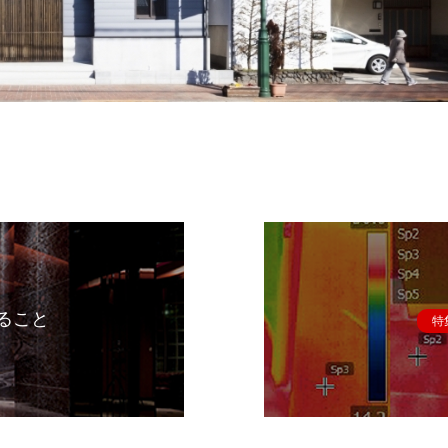
ること
特