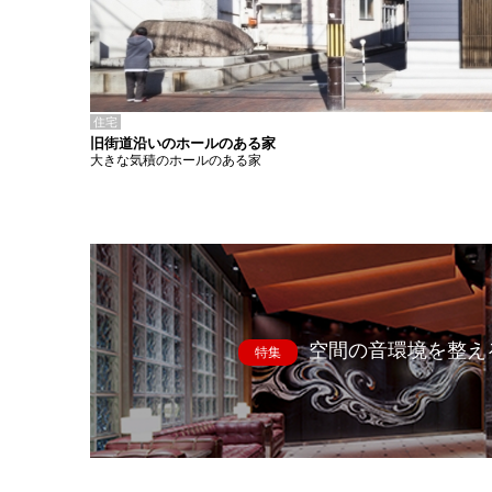
住宅
旧街道沿いのホールのある家
大きな気積のホールのある家
空間の音環境を整え
特集