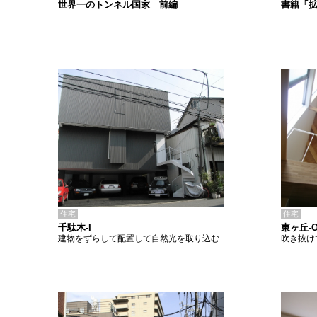
書籍「
世界一のトンネル国家 前編
住宅
住宅
千駄木-I
東ヶ丘-
建物をずらして配置して自然光を取り込む
吹き抜け