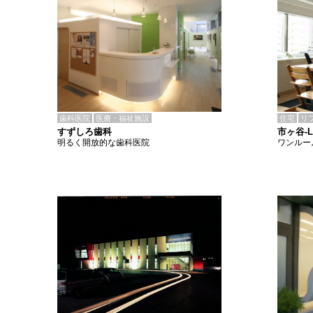
歯科医院
医療・福祉施設
住宅
リ
すずしろ歯科
市ヶ谷-
明るく開放的な歯科医院
ワンルー