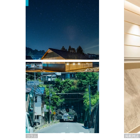
掲載雑誌・書籍
『街歩き研修「アールデコとモダニズ
ム、和風バロック」』のレポート記事が
掲載
掲載雑誌
コラム