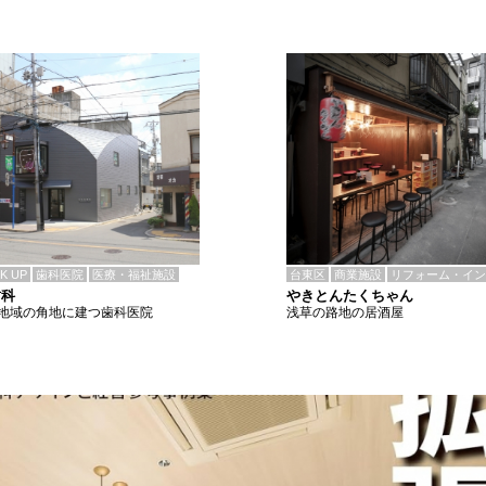
CK UP
歯科医院
医療・福祉施設
台東区
商業施設
リフォーム・イン
歯科
やきとんたくちゃん
地域の角地に建つ歯科医院
浅草の路地の居酒屋