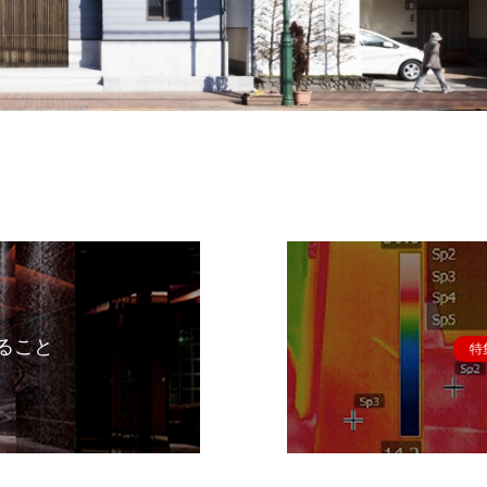
ること
特