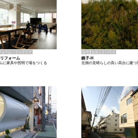
住宅
セカンドハウス
フォーム・インテリア
銚子-H
Lリフォーム
北側の見晴らしの良い高台に建つ
ムに家具や照明で場をつくる