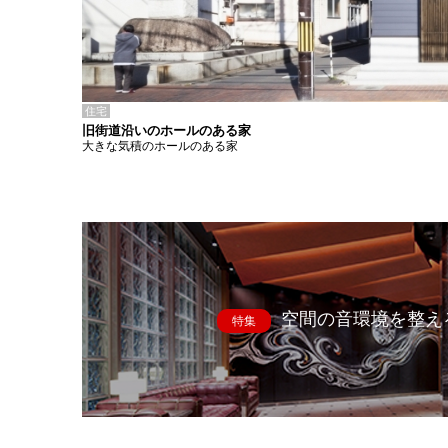
住宅
旧街道沿いのホールのある家
大きな気積のホールのある家
空間の音環境を整え
特集