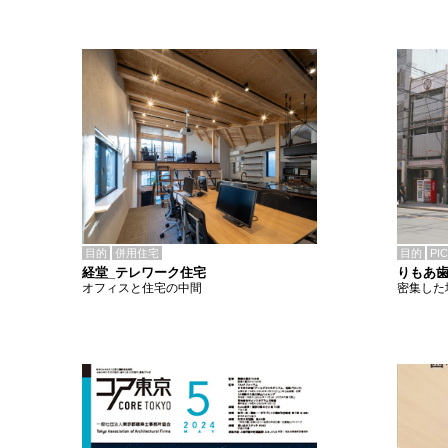
目的
併用住宅
目的
PI
経堂_テレワーク住宅
りもあ
オフィスと住宅の中間
密集した