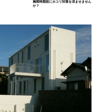
梅雨時期前にホコリ対策を済ませません
か？