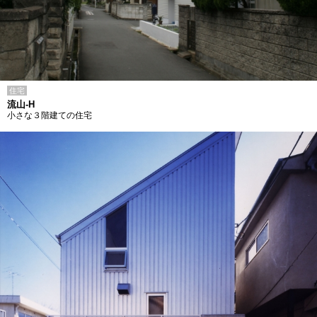
住宅
流山-H
小さな３階建ての住宅