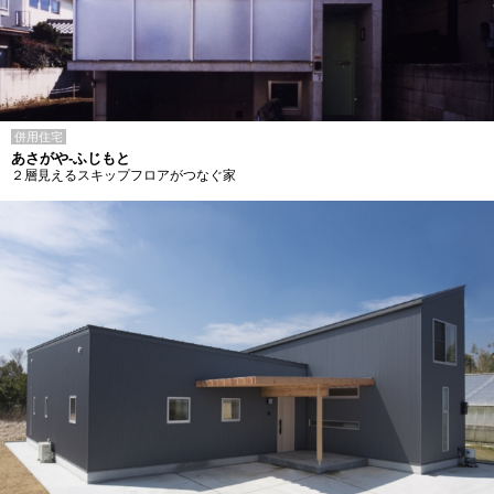
併用住宅
あさがや-ふじもと
２層見えるスキップフロアがつなぐ家