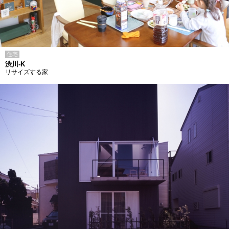
住宅
渋川-K
リサイズする家