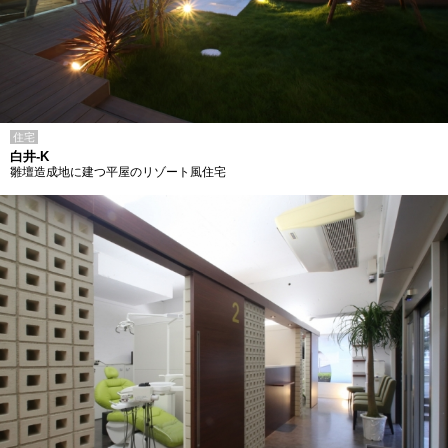
住宅
白井-K
雛壇造成地に建つ平屋のリゾート風住宅