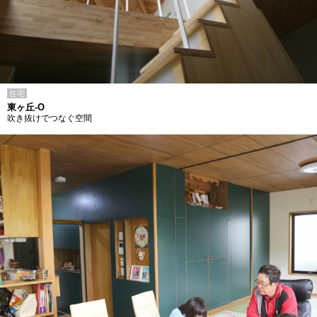
住宅
東ヶ丘-O
吹き抜けでつなぐ空間