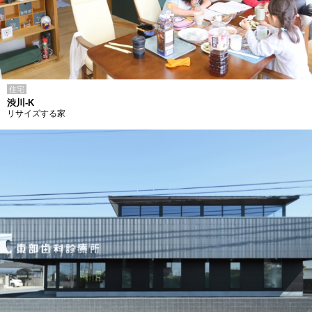
住宅
渋川-K
リサイズする家