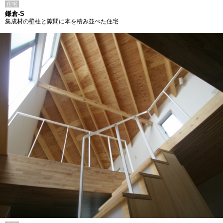
住宅
鎌倉-S
集成材の壁柱と隙間に本を積み並べた住宅