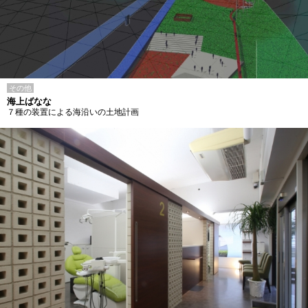
その他
海上ばなな
７種の装置による海沿いの土地計画