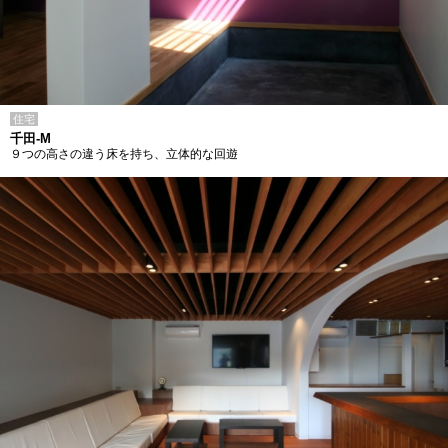
住宅
千田-M
９つの高さの違う床を持ち、立体的な回遊