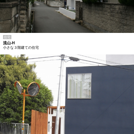
住宅
流山-H
小さな３階建ての住宅