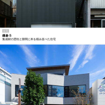
住宅
鎌倉-S
集成材の壁柱と隙間に本を積み並べた住宅