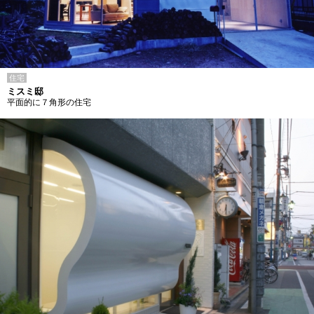
住宅
ミスミ邸
平面的に７角形の住宅