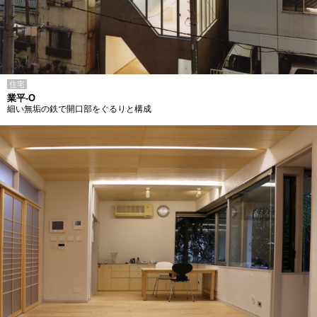
住宅
業平-O
細い無垢の鉄で開口部をぐるりと構成