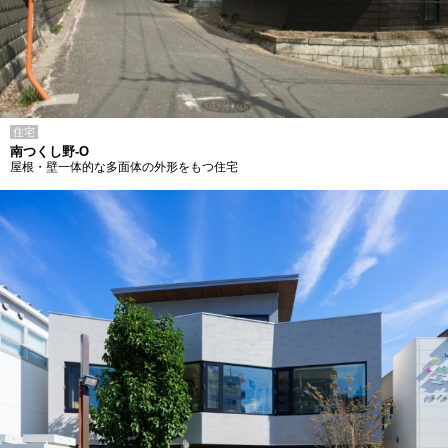
住宅
南つくし野-O
屋根・壁一体的な多面体の外形をもつ住宅