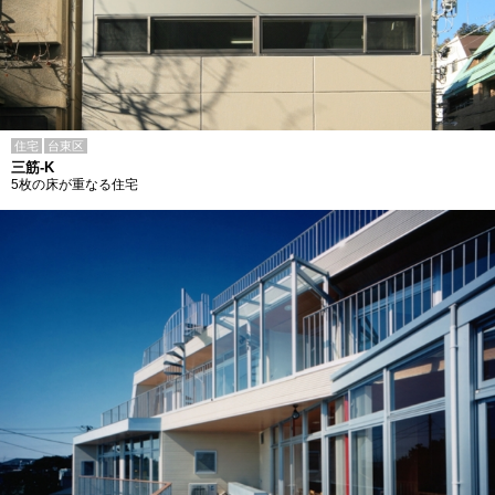
住宅
台東区
三筋-K
5枚の床が重なる住宅