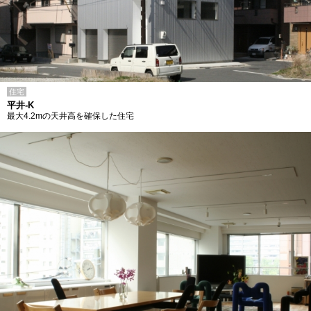
住宅
平井-K
最大4.2mの天井高を確保した住宅