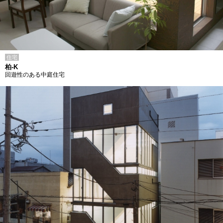
住宅
柏-K
回遊性のある中庭住宅