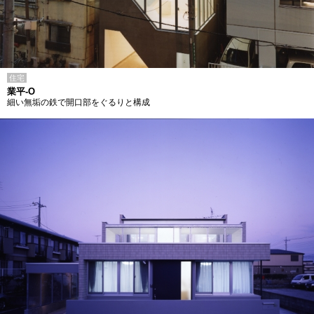
住宅
業平-O
細い無垢の鉄で開口部をぐるりと構成