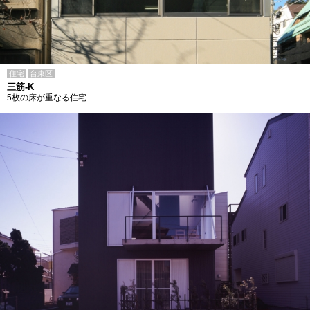
住宅
台東区
三筋-K
5枚の床が重なる住宅