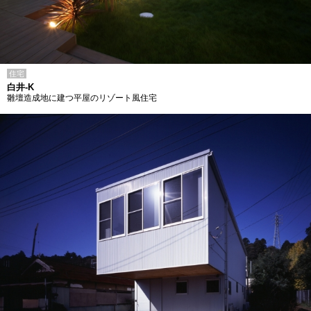
住宅
白井-K
雛壇造成地に建つ平屋のリゾート風住宅