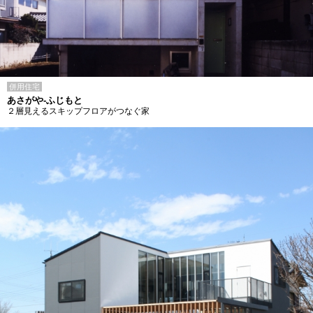
併用住宅
あさがや-ふじもと
２層見えるスキップフロアがつなぐ家