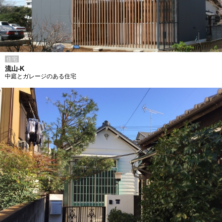
住宅
流山-K
中庭とガレージのある住宅