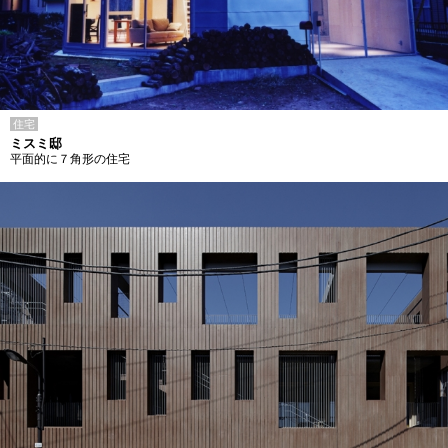
住宅
ミスミ邸
平面的に７角形の住宅