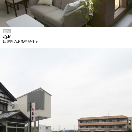
住宅
柏-K
回遊性のある中庭住宅