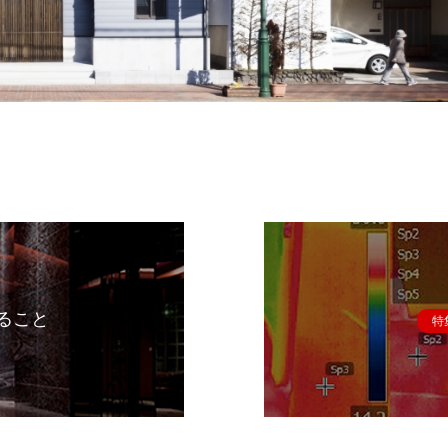
ること
特