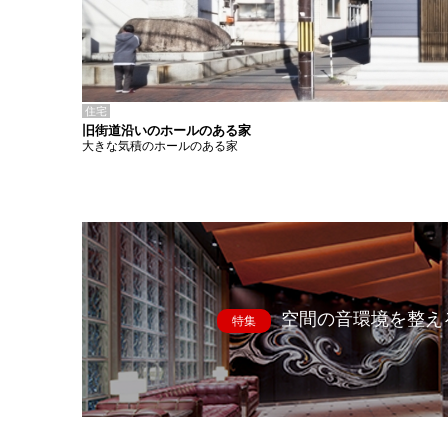
住宅
旧街道沿いのホールのある家
大きな気積のホールのある家
空間の音環境を整え
特集