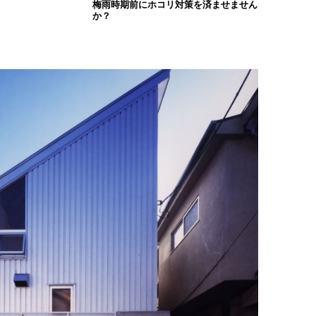
梅雨時期前にホコリ対策を済ませません
か？