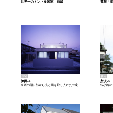
書籍「
世界一のトンネル国家 前編
住宅
住宅
伊興-A
所沢-K
東西の開口部から光と風を取り入れた住宅
袋小路の