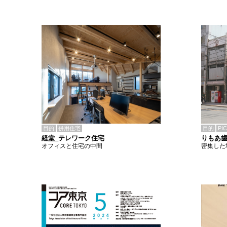
目的
併用住宅
目的
PI
経堂_テレワーク住宅
りもあ
オフィスと住宅の中間
密集した