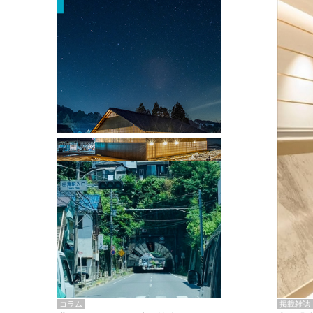
掲載雑誌・書籍
『街歩き研修「アールデコとモダニズ
ム、和風バロック」』のレポート記事が
掲載
掲載雑誌
コラム