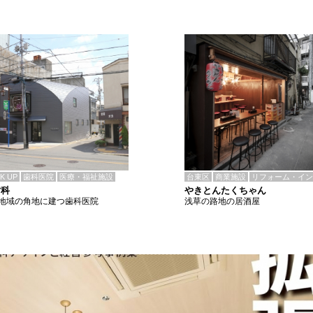
CK UP
歯科医院
医療・福祉施設
台東区
商業施設
リフォーム・イン
歯科
やきとんたくちゃん
地域の角地に建つ歯科医院
浅草の路地の居酒屋