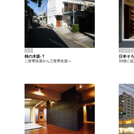
住宅
台東区
柿の木坂-Ｔ
日本そ
二世帯住居から三世帯住居へ
33倍に