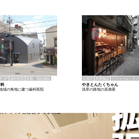
CK UP
歯科医院
医療・福祉施設
台東区
商業施設
リフォーム・イン
歯科
やきとんたくちゃん
地域の角地に建つ歯科医院
浅草の路地の居酒屋