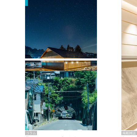
掲載雑誌・書籍
『街歩き研修「アールデコとモダニズ
ム、和風バロック」』のレポート記事が
掲載
掲載雑誌
コラム