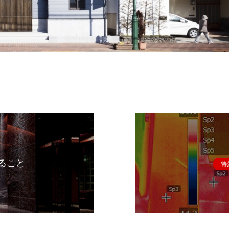
ること
特