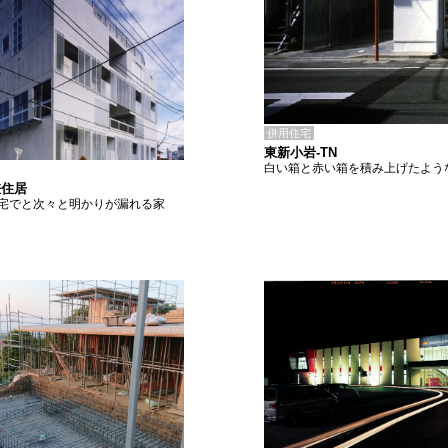
併用住宅
東新小岩-TN
白い箱と赤い箱を積み上げたよう
差住居
宅でと次々と明かりが漏れる家