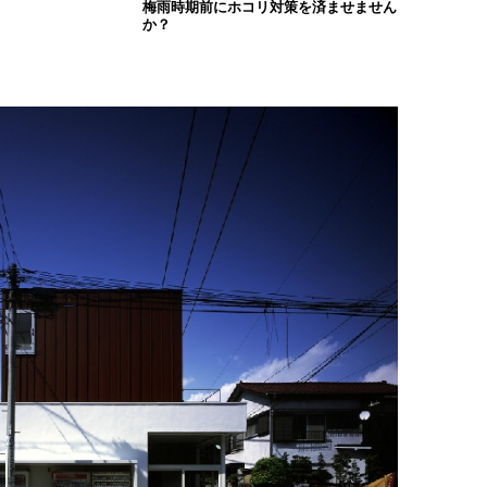
梅雨時期前にホコリ対策を済ませません
か？