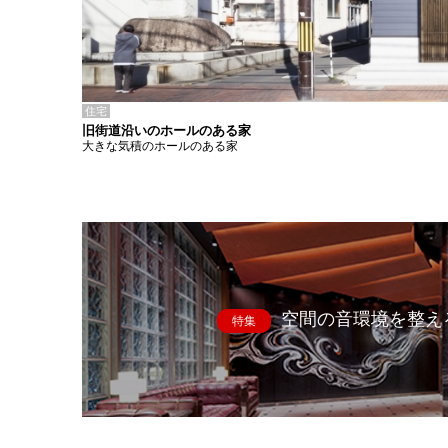
住宅
旧街道沿いのホールのある家
大きな気積のホールのある家
空間の音環境を整え
特集