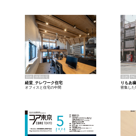
目的
併用住宅
目的
PI
経堂_テレワーク住宅
りもあ
オフィスと住宅の中間
密集した