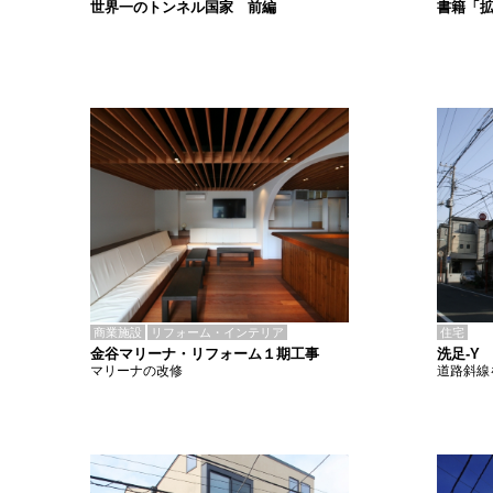
書籍「
世界一のトンネル国家 前編
商業施設
リフォーム・インテリア
住宅
金谷マリーナ・リフォーム１期工事
洗足-Y
マリーナの改修
道路斜線