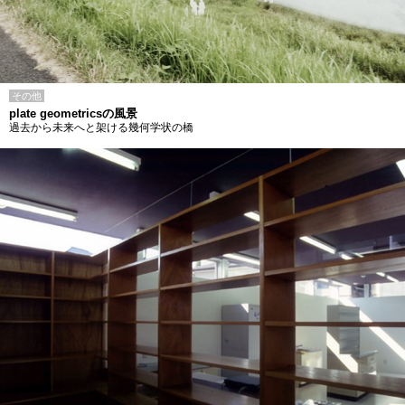
その他
plate geometricsの風景
過去から未来へと架ける幾何学状の橋