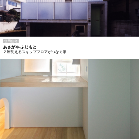
併用住宅
あさがや-ふじもと
２層見えるスキップフロアがつなぐ家