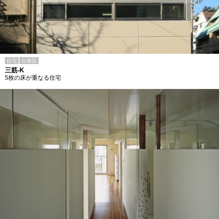
住宅
台東区
三筋-K
5枚の床が重なる住宅