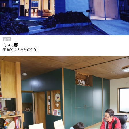
住宅
ミスミ邸
平面的に７角形の住宅