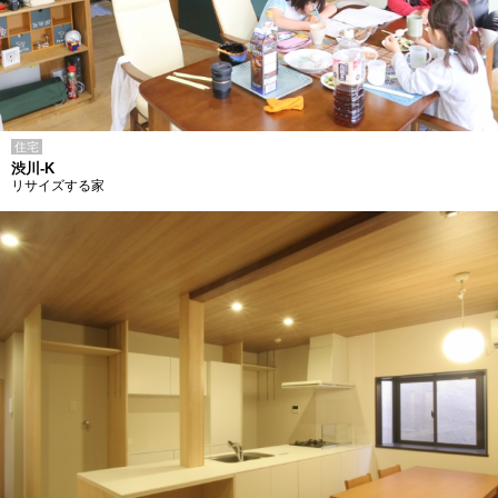
住宅
渋川-K
リサイズする家