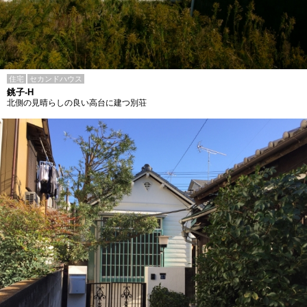
住宅
セカンドハウス
銚子-H
北側の見晴らしの良い高台に建つ別荘