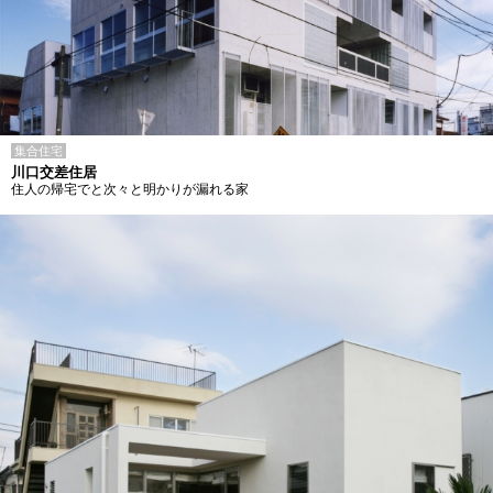
集合住宅
川口交差住居
住人の帰宅でと次々と明かりが漏れる家