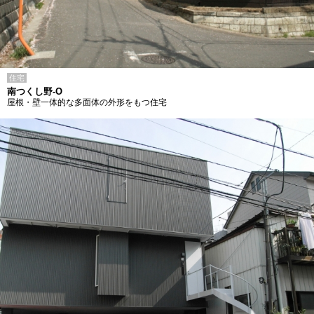
住宅
南つくし野-O
屋根・壁一体的な多面体の外形をもつ住宅