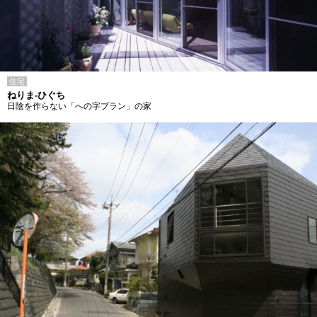
住宅
ねりま-ひぐち
日陰を作らない「への字プラン」の家