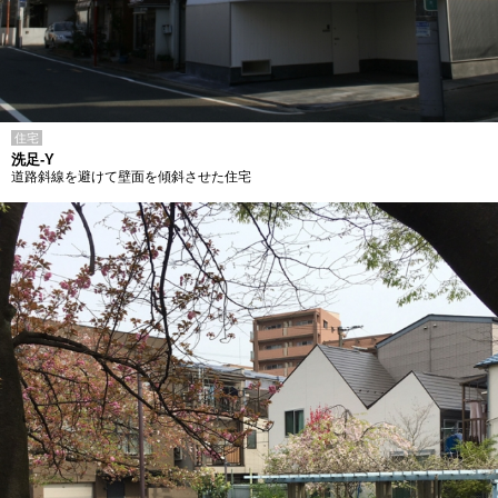
住宅
洗足-Y
道路斜線を避けて壁面を傾斜させた住宅