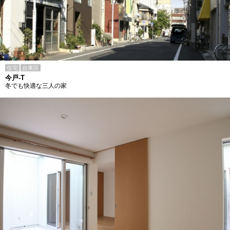
住宅
台東区
今戸-T
冬でも快適な三人の家