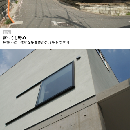
住宅
南つくし野-O
屋根・壁一体的な多面体の外形をもつ住宅