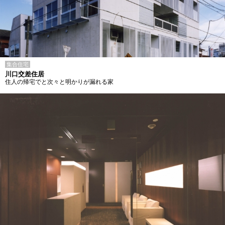
集合住宅
川口交差住居
住人の帰宅でと次々と明かりが漏れる家