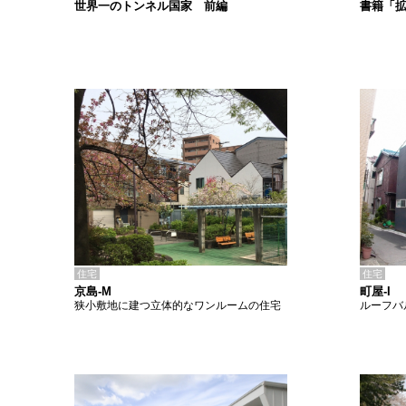
書籍「
世界一のトンネル国家 前編
住宅
住宅
京島-M
町屋-I
狭小敷地に建つ立体的なワンルームの住宅
ルーフバ