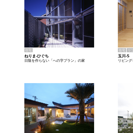
住宅
住宅
リ
ねりま-ひぐち
玉川-S
日陰を作らない「への字プラン」の家
リビング