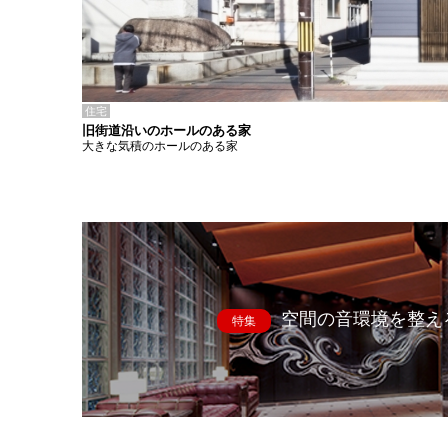
住宅
旧街道沿いのホールのある家
大きな気積のホールのある家
空間の音環境を整え
特集