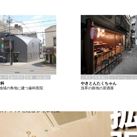
CK UP
歯科医院
医療・福祉施設
台東区
商業施設
リフォーム・イン
歯科
やきとんたくちゃん
地域の角地に建つ歯科医院
浅草の路地の居酒屋