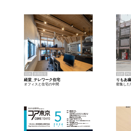
目的
併用住宅
目的
PI
経堂_テレワーク住宅
りもあ
オフィスと住宅の中間
密集した