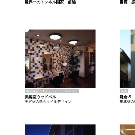
書籍「
世界一のトンネル国家 前編
商業施設
リフォーム・インテリア
住宅
美容室ウッドベル
鎌倉-S
美容室の壁面タイルデザイン
集成材の