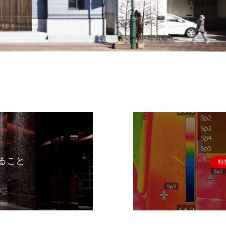
ること
特