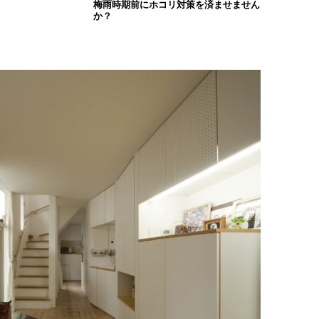
梅雨時期前にホコリ対策を済ませません
か？