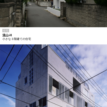
住宅
流山-H
小さな３階建ての住宅