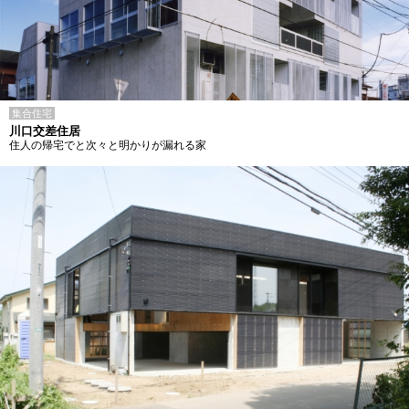
集合住宅
川口交差住居
住人の帰宅でと次々と明かりが漏れる家