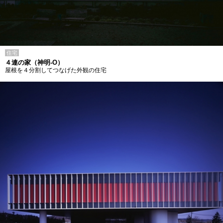
住宅
４連の家（神明-O）
屋根を４分割してつなげた外観の住宅