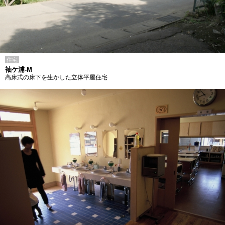
住宅
袖ケ浦-M
高床式の床下を生かした立体平屋住宅