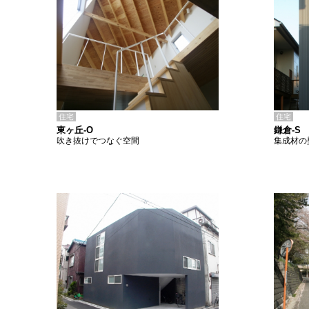
住宅
住宅
東ヶ丘-O
鎌倉-S
吹き抜けでつなぐ空間
集成材の