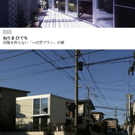
住宅
ねりま-ひぐち
日陰を作らない「への字プラン」の家