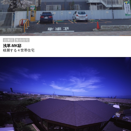
台東区
集合住宅
浅草-MK邸
積層する４世帯住宅